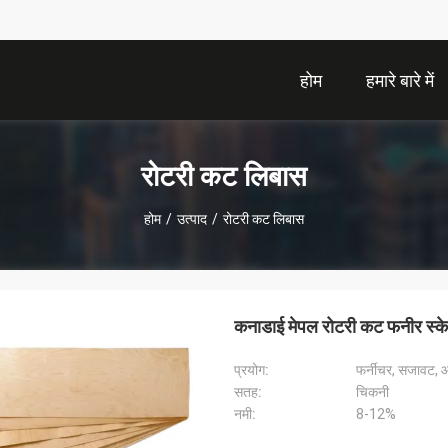
होम
हमारे बारे में
रोटरी कट लिबास
होम
/
उत्पाद
/
रोटरी कट लिबास
कनाडाई मेपल रोटरी कट फनीर स्केट
प्रयोग:
फर्नीचर, सजावट,
सतह:
चिकनी
नमी:
8-12%