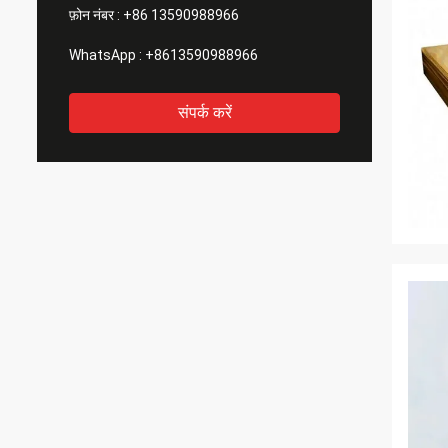
फ़ोन नंबर :
+86 13590988966
WhatsApp :
+8613590988966
संपर्क करें