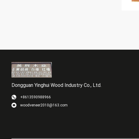
Dongguan Yinghui Wood Industry Co., Ltd.
+8613590988966
woodveneer2010@163.com