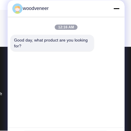
woodveneer
12:16 AM
Good day, what product are you looking 
for?
उत्पाद
प्राकृतिक लकड़ी लिबास
रंगे हुए लकड़ी के लिबास
लकड़ी का फर्श लिबास
ति
सभी श्रेणियाँ