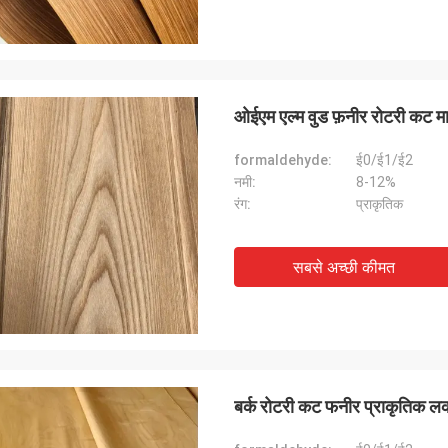
ओईएम एल्म वुड फ़नीर रोटरी कट माउ
formaldehyde:
ई0/ई1/ई2
नमी:
8-12%
रंग:
प्राकृतिक
सबसे अच्छी कीमत
बर्क रोटरी कट फनीर प्राकृतिक लकड