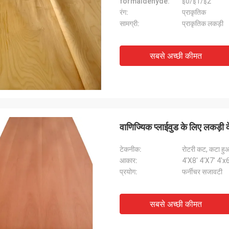
formaldehyde:
ई0/ई1/ई2
रंग:
प्राकृतिक
सामग्री:
प्राकृतिक लकड़ी
सबसे अच्छी कीमत
वाणिज्यिक प्लाईवुड के लिए लकड़ी
टेकनीक:
रोटरी कट, कटा ह
आकार:
4'X8' 4'X7' 4'x6'
प्रयोग:
फर्नीचर सजावटी
सबसे अच्छी कीमत