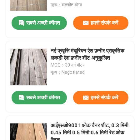
मूल्य：बातचीत योग्य
कारखाना भ्रमण
सबसे अच्छी कीमत
हमसे संपर्क करें
गुणवत्ता नियंत्रण
नई प्रवृत्ति मंचूरियन ऐश फ़नीर प्राकृतिक
संपर्क करें
लकड़ी ऐश फ़नीर शीट अनुकूलित
MOQ：30 वर्ग मीटर
मूल्य：Negotiated
एक उद्धरण का अनुरोध करें
प्राकृतिक लकड़ी लिबास
सबसे अच्छी कीमत
हमसे संपर्क करें
रंगे हुए लकड़ी के लिबास
आईएसओ9001 ओक वैनर शीट, 0.3 मिमी
0.45 मिमी 0.5 मिमी 0.6 मिमी रेड ओक
लकड़ी का फर्श लिबास
पैनल