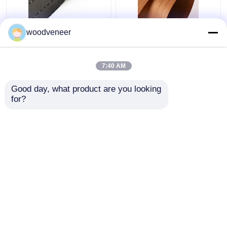
प्लाईवुड फेस के लिए वाटरप्रूफ
सजावटी टीक लकड़ी का
woodveneer
इंजीनियर वुड फनीर यूवी
फनीर, इंजीनियर पुनर्निर्मित
कोटिंग
लकड़ी का फनीर शीट
7:40 AM
सबसे अच्छी कीमत
सबसे अच्छी कीमत
Good day, what product are you looking 
for?
हमसे संपर्क करें
हमसे संपर्क करें
और देखो
होम
हमारे बारे में
हमसे संपर्क करें
Desktop Site
साइटमैप
Privacy Policy