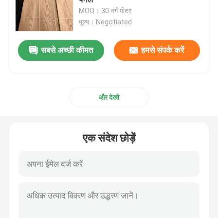
MOQ：30 वर्ग मीटर
मूल्य：Negotiated
स्मोक्ड लिबास
सबसे अच्छी कीमत
हमसे संपर्क करें
इंजीनियर्ड वुड विनियर
कागज से ढका हुआ फनीर
और देखो
रोटरी कट लिबास
एक संदेश छोड़ें
बर्ल वुड फ़नीर
लकड़ी के किनारे की बैंडिंग
दृढ़ लकड़ी लिबास प्लाईवुड