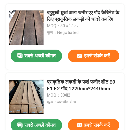
बहुमुखी धुआं वाला फनीर एए गोंद कैबिनेट के
लिए प्राकृतिक लकड़ी की चादरें कवरिंग
MOQ：30 वर्ग मीटर
मूल्य：Negotiated
सबसे अच्छी कीमत
हमसे संपर्क करें
प्राकृतिक लकड़ी के फर्श फनीर शीट E0
E1 E2 गोंद 1220mm*2440mm
MOQ：30मी2
मूल्य：बातचीत योग्य
सबसे अच्छी कीमत
हमसे संपर्क करें