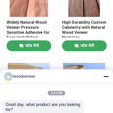
कारखाना भ्रमण
Widely Natural Wood
High Durability Custom
Veneer Pressure
Cabinetry with Natural
गुणवत्ता नियंत्रण
Sensitive Adhesive for
Wood Veneer
Easy Installation
Nontoxic
जांच भेजें
जांच भेजें
संपर्क करें
एक उद्धरण का अनुरोध करें
woodveneer
प्राकृतिक लकड़ी लिबास
3:33 PM
रंगे हुए लकड़ी के लिबास
Good day, what product are you looking 
for?
लकड़ी का फर्श लिबास
Moisture Resistant
Widely Sturdy Genuine