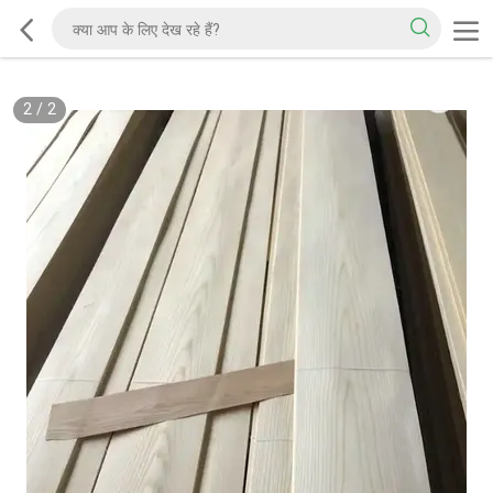
2
/
2