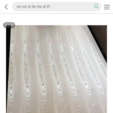
2
/
3