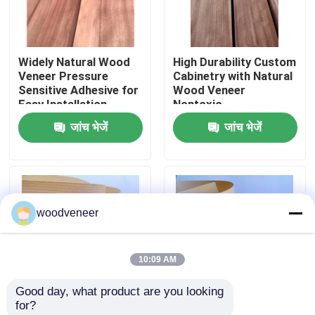
कारखाना भ्रमण
Widely Natural Wood
High Durability Custom
Veneer Pressure
Cabinetry with Natural
गुणवत्ता नियंत्रण
Sensitive Adhesive for
Wood Veneer
Easy Installation
Nontoxic
जांच भेजें
जांच भेजें
संपर्क करें
एक उद्धरण का अनुरोध करें
woodveneer
प्राकृतिक लकड़ी लिबास
10:09 AM
रंगे हुए लकड़ी के लिबास
Good day, what product are you looking 
for?
लकड़ी का फर्श लिबास
Moisture Resistant
Widely Sturdy Genuine